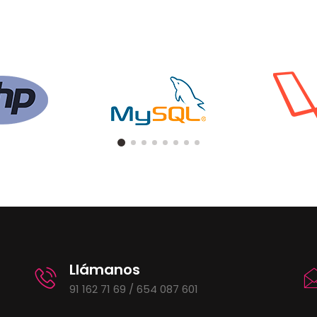
Llámanos
91 162 71 69 / 654 087 601