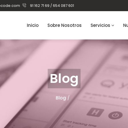
pcode.com
91 162 71 69 / 654 087 601
Inicio
Sobre Nosotros
Servicios
Nu
Blog
Blog