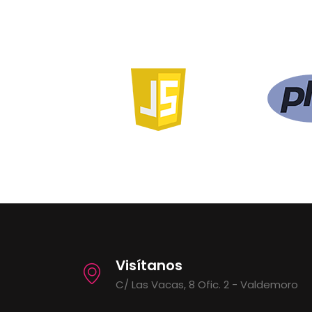
Visítanos
C/ Las Vacas, 8 Ofic. 2 - Valdemoro