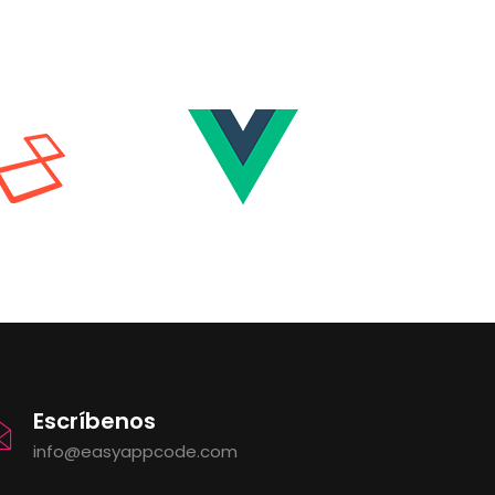
Escríbenos
info@easyappcode.com